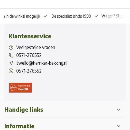
Vragen? Stuur o
en in de winkel mogelijk
De specialist sinds 1990
Klantenservice
Veelgestelde vragen
0571-276552
twello@hemker-bekking.nl
0571-276552
Handige links
Informatie