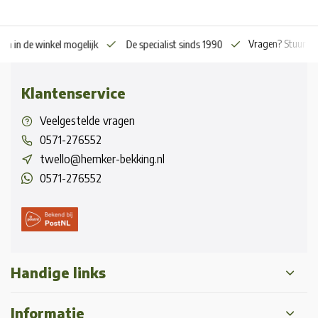
Vragen? Stuur o
en in de winkel mogelijk
De specialist sinds 1990
Klantenservice
Veelgestelde vragen
0571-276552
twello@hemker-bekking.nl
0571-276552
Handige links
Informatie