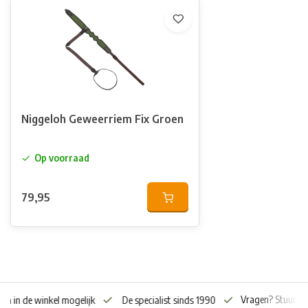
Niggeloh Geweerriem Fix Groen
Op voorraad
79,95
Vragen? Stuur o
en in de winkel mogelijk
De specialist sinds 1990