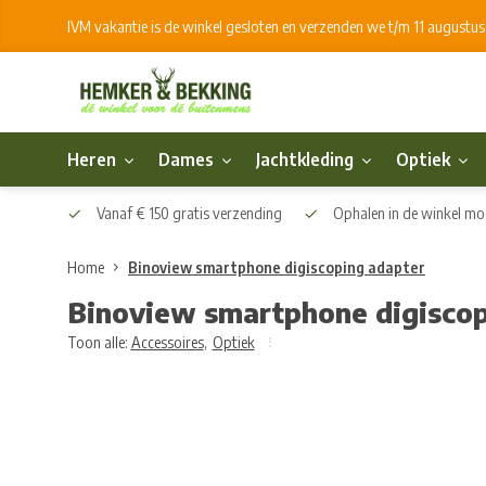
IVM vakantie is de winkel gesloten en verzenden we t/m 11 augustu
Heren
Dames
Jachtkleding
Optiek
Vanaf € 150 gratis verzending
Ophalen in de winkel mog
Home
Binoview smartphone digiscoping adapter
Binoview smartphone digiscop
Toon alle:
Accessoires
,
Optiek