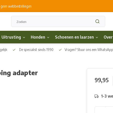
s geen webbestellingen
Uitrusting
Honden
Schoenen en laarzen
Over
elijk
De specialist sinds 1990
Vragen? Stuur ons een WhatsAp
ing adapter
99,95
1-3 w