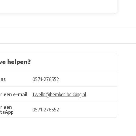
we helpen?
ons
0571-276552
r een e-mail
twello@hemker-bekking.nl
r een
0571-276552
tsApp