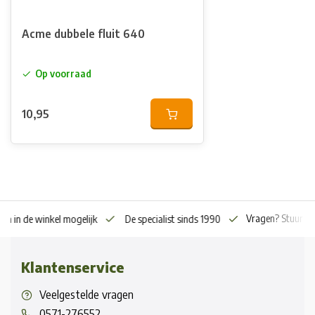
Acme dubbele fluit 640
Op voorraad
10,95
Vragen? Stuur o
en in de winkel mogelijk
De specialist sinds 1990
Klantenservice
Veelgestelde vragen
0571-276552