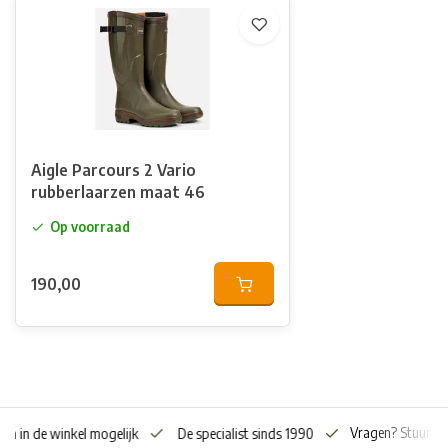
Aigle Parcours 2 Vario
rubberlaarzen maat 46
Op voorraad
190,00
Vragen? Stuur o
en in de winkel mogelijk
De specialist sinds 1990